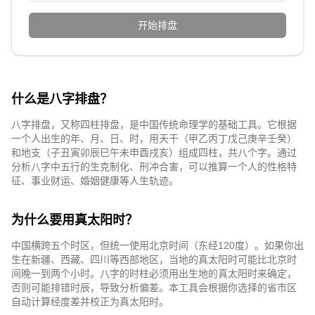
开始排盘
什么是八字排盘？
八字排盘，又称四柱排盘，是中国传统命理学的基础工具。它根据
一个人出生的年、月、日、时，用天干（甲乙丙丁戊己庚辛壬癸）
和地支（子丑寅卯辰巳午未申酉戌亥）组成四柱，共八个字。通过
分析八字中五行的生克制化、刑冲合害，可以推算一个人的性格特
征、事业财运、婚姻健康等人生轨迹。
为什么要用真太阳时？
中国横跨五个时区，但统一使用北京时间（东经120度）。如果你出
生在新疆、西藏、四川等西部地区，当地的真太阳时可能比北京时
间晚一到两个小时。八字的时柱必须用出生地的真太阳时来确定，
否则可能排错时辰，导致分析偏差。本工具会根据你选择的省市区
自动计算经度差并校正为真太阳时。